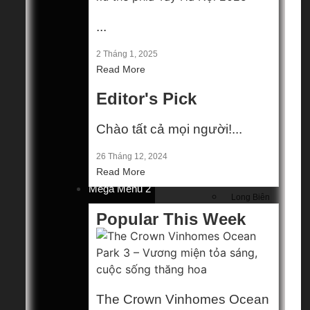
...
...
2 Tháng 1, 2025
2 Tháng 1, 2025
Chào tất cả
Read More
Editor's Pick
mọi người!...
26 Tháng 12, 2024
Chào tất cả mọi người!...
26 Tháng 12, 2024
Hà Nội
Read More
Gia Lâm
Mega Menu 2
Long Biên
Thanh Trì
Popular This Week
Thường Tín
Miền Bắc
Hải Phòng
Hưng Yên
Bảo mật
The Crown Vinhomes Ocean