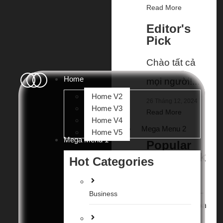
Read More
Editor's
Pick
Chào tất cả
Home
mọi người!...
Home V2
26 Tháng 12, 2024
Home V3
Read More
Home V4
Mega Menu 2
Home V5
Mega Menu 1
Popular
This Week
Hot Categories
Business