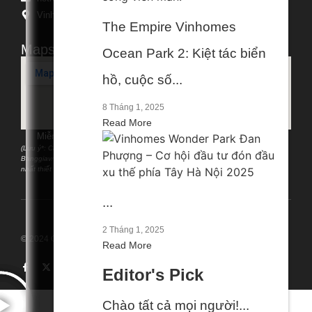
Vinhomes Ocean Park, Đa Tốn, Hưng Yên, Việt Nam
The Empire Vinhomes
Maps
Ocean Park 2: Kiệt tác biển
hồ, cuộc số...
8 Tháng 1, 2025
Read More
Miễn Trừ Trách Nhiệm
(Lưu ý*: Các phân tích, thông tin được chia sẻ miễn phí có tính chất tham khảo;
Banggiavn.com chỉ phản ánh quan điểm cá nhân của đội ngũ tư vấn và không
nhất thiết đại diện cho quan điểm của tổ chức nào. ….)
...
2 Tháng 1, 2025
© 2024 Created with
Banggiavn
Read More
Editor's Pick
Chào tất cả mọi người!...