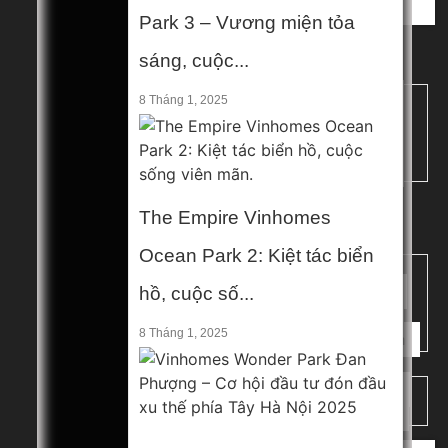
Contact
Park 3 – Vương miện tỏa
sáng, cuộc...
Home
Home V2
8 Tháng 1, 2025
Home V3
Home V4
Home V5
Mega Menu 1
Mega Menu 2
The Empire Vinhomes
Hà Nội
Ocean Park 2: Kiệt tác biển
Gia Lâm
hồ, cuộc số...
Long Biên
Thanh Trì
8 Tháng 1, 2025
Thường Tín
Miền Bắc
Hải Phòng
Hưng Yên
Contact