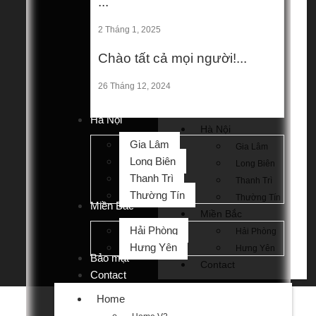
...
Home
Home V2
2 Tháng 1, 2025
Home V3
Chào tất cả mọi người!...
Home V4
Home V5
26 Tháng 12, 2024
Mega Menu 1
Mega Menu 2
Hà Nội
Hà Nội
Gia Lâm
Gia Lâm
Long Biên
Long Biên
Thanh Trì
Thanh Trì
Thường Tín
Thường Tín
Miền Bắc
Miền Bắc
Hải Phòng
Hải Phòng
Hưng Yên
Hưng Yên
Bảo mật
Contact
Contact
Home