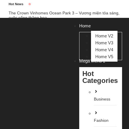
Hot News
The Crown Vinhomes Ocean Park 3 – Vương miện tỏa sáng,
cuộc sống thăng hoa
The Empire Vinhomes Ocean Park 2: Kiệt tác biển hồ, cuộc
sống viên mãn.
Home
Vinhomes Wonder Park Đan Phượng – Cơ hội đầu tư đón đầu
xu thế phía Tây Hà Nội 2025
Home V2
Chào tất cả mọi người!
Home V3
Home V4
Home V5
Mega Menu 1
Hot
Categories
Business
Fashion