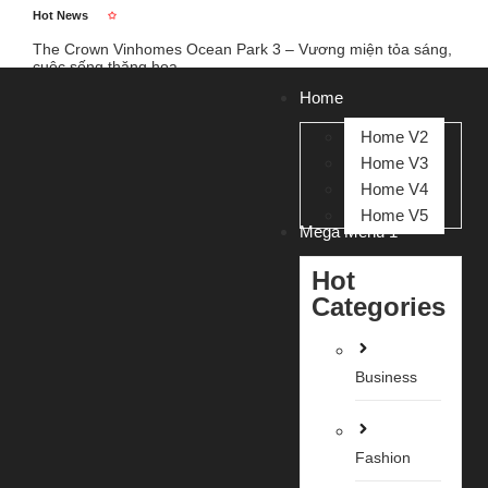
Hot News
The Crown Vinhomes Ocean Park 3 – Vương miện tỏa sáng,
cuộc sống thăng hoa
The Empire Vinhomes Ocean Park 2: Kiệt tác biển hồ, cuộc
sống viên mãn.
Home
Vinhomes Wonder Park Đan Phượng – Cơ hội đầu tư đón đầu
xu thế phía Tây Hà Nội 2025
Home V2
Chào tất cả mọi người!
Home V3
Home V4
Home V5
Mega Menu 1
Hot
Categories
Business
Fashion