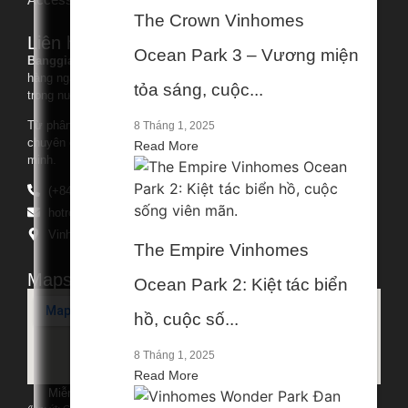
The Crown Vinhomes
Liên hệ.
Ocean Park 3 – Vương miện
Banggiavn.com
mang thông tin bất động sản uy tín, cập nhật
hàng ngày những kiến thức hữu ích về thị trường bất động sản
tỏa sáng, cuộc...
trong nước và quốc tế.
Từ phân tích chuyên sâu đến những góc nhìn cá nhân của các
8 Tháng 1, 2025
chuyên gia, chúng tôi giúp bạn đưa ra quyết định đầu tư thông
Read More
minh.
(+84)-869-519-161
hotro.banggiavn@mail.com
Vinhomes Ocean Park, Đa Tốn, Hưng Yên, Việt Nam
The Empire Vinhomes
Maps
Ocean Park 2: Kiệt tác biển
hồ, cuộc số...
8 Tháng 1, 2025
Read More
Miễn Trừ Trách Nhiệm