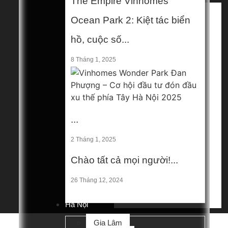
The Empire Vinhomes
Home
Ocean Park 2: Kiệt tác biển
Home V2
hồ, cuộc số...
Home V3
Home V4
8 Tháng 1, 2025
Home V5
Mega Menu 1
Mega Menu 2
Hà Nội
Gia Lâm
...
Long Biên
Thanh Trì
2 Tháng 1, 2025
Thường Tín
Chào tất cả mọi người!...
Miền Bắc
Hải Phòng
26 Tháng 12, 2024
Hưng Yên
Contact
Hà Nội
Gia Lâm