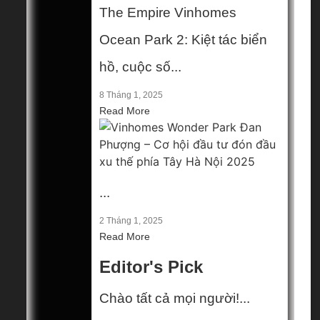
The Empire Vinhomes
...
Ocean Park 2: Kiệt tác biển
2 Tháng 1, 2025
hồ, cuộc số...
Chào tất cả
8 Tháng 1, 2025
mọi người!...
Read More
26 Tháng 12, 2024
Hà Nội
...
Gia Lâm
Long Biên
2 Tháng 1, 2025
Thanh Trì
Read More
Thường Tín
Miền Bắc
Editor's Pick
Hải Phòng
Hưng Yên
Chào tất cả mọi người!...
Bảo mật