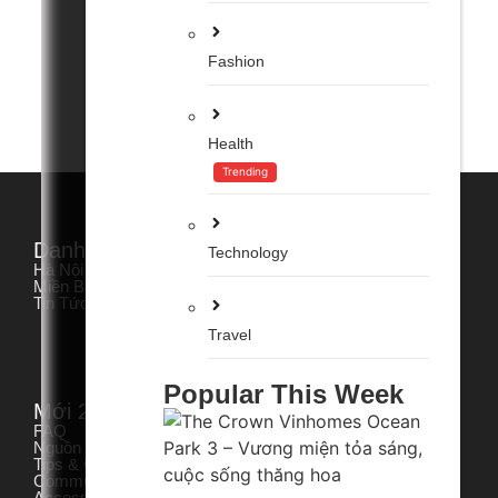
Kiệt Tác Biển Hồ, Cuộc Số...
Fashion
Health
Trending
Danh Mục.
Xem Nhanh.
Technology
Hà Nội
Home
Miền Bắc
Chúng Tôi
Tin Tức
Danh Mục
Bảo Mật
Travel
Điều khoản dịch vụ
Liên hệ & Advertisement
Gửi nội dung bài
Popular This Week
Mới 2025.
FAQ
Nguồn
Tips & Guides
Community Guidelines
Accessibility