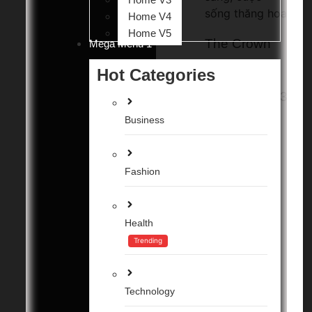
Home V4
Home V5
The Crown
Mega Menu 1
Vinhomes
Hot Categories
Ocean Park 3
Business
– Vương
miện tỏa
Fashion
sáng, cuộc...
8 Tháng 1, 2025
Health
Trending
Technology