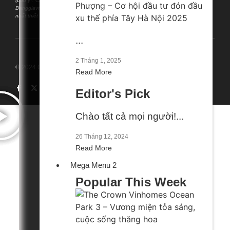
(Lưu ý*: Các phân tích, thông tin được chia sẻ miễn phí có tính chất tham khảo;
Banggiavn.com chỉ phản ánh quan điểm cá nhân của đội ngũ tư vấn và không
nhất thiết đại diện cho quan điểm của tổ chức nào. ….)
...
2 Tháng 1, 2025
© 2024 Created with
Banggiavn
Read More
Editor's Pick
Chào tất cả mọi người!...
26 Tháng 12, 2024
Read More
Mega Menu 2
Popular This Week