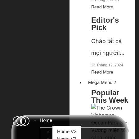
2 Tháng 1, 2025
Read More
Editor's
Pick
Chào tất cả
mọi người!...
26 Tháng 12, 2024
Read More
Mega Menu 2
Popular
This Week
Home
Home V2
Home V3