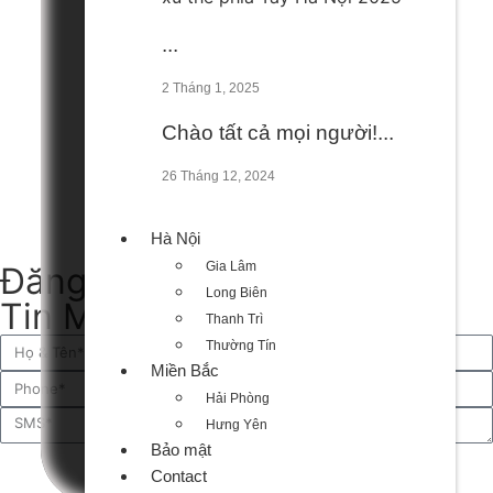
...
2 Tháng 1, 2025
Chào tất cả mọi người!...
26 Tháng 12, 2024
Hà Nội
Gia Lâm
Đăng Ký Kênh Nhận Thông
Long Biên
Tin Mới Nhất
Thanh Trì
Thường Tín
Miền Bắc
Hải Phòng
Hưng Yên
Bảo mật
Đăng Ký
Contact