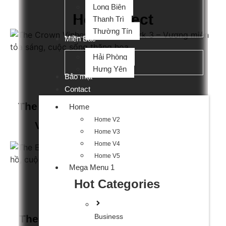
Long Biên
Hot Project
Thanh Trì
Thường Tín
Miền Bắc
Hải Phòng
admin banggia
Hưng Yên
8 Tháng 1, 2025
Bảo mật
No Comments
Contact
The Crown Vinhomes Ocean Park 3 –
Home
Home V2
Vương Miện Tỏa Sáng, Cuộc...
Home V3
Home V4
Home V5
Mega Menu 1
admin banggia
Hot Categories
8 Tháng 1, 2025
No Comments
Business
The Empire Vinhomes Ocean Park 2: